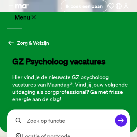
Ik zoek een baan
Menu
Vacatures
Zorg & Welzijn
GZ Psycholoog vacatures
Werken
bij
Maandag®
Hier vind je de nieuwste GZ psycholoog 
vacatures van Maandag®. Vind jij jouw volgende 
uitdaging als zorgprofessional? Ga met frisse 
Opdrachtgevers
energie aan de slag!
Hulp
Zoeken
en
service
Locatie of postcode