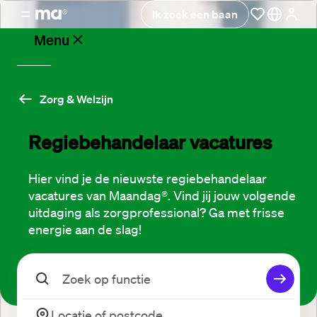
Ik zoek een baan
Menu
Vacatures
Zorg & Welzijn
Regiebehandelaar vacatures
Werken
bij
Maandag®
Hier vind je de nieuwste regiebehandelaar 
vacatures van Maandag®. Vind jij jouw volgende 
uitdaging als zorgprofessional? Ga met frisse 
Opdrachtgevers
energie aan de slag!
Hulp
Zoeken
en
service
Locatie of postcode