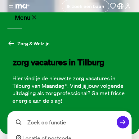
Ik zoek een baan
Menu
Vacatures
Zorg & Welzijn
zorg vacatures in Tilburg
Werken
bij
Maandag®
Hier vind je de nieuwste zorg vacatures in 
Tilburg van Maandag®. Vind jij jouw volgende 
uitdaging als zorgprofessional? Ga met frisse 
Opdrachtgevers
energie aan de slag!
Hulp
Zoeken
en
service
Locatie of postcode