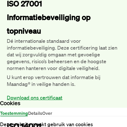
ISO 27001
Informatiebeveiliging op 
topniveau
Dé internationale standaard voor 
informatiebeveiliging. Deze certificering laat zien 
dat wij zorgvuldig omgaan met gevoelige 
gegevens, risico’s beheersen en de hoogste 
normen hanteren voor digitale veiligheid.
U kunt erop vertrouwen dat informatie bij 
Maandag® in veilige handen is.

Download ons certificaat
Cookies
Toestemming
Details
Over
Deze website maakt gebruik van cookies
ISO 14001