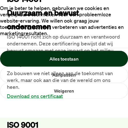
Om je beter te helpen, gebruiken we cookies en
Duurzaam en bewust 
vergelijkbare technieken voor een probleemloze
website-ervaring. We willen ook graag jouw
ondernemen
toestemming voor het verbeteren van advertenties en
marketingresultaten.
ISO 14001 richt zich op duurzaam en verantwoord 
ondernemen. Deze certificering bewijst dat wij 
bewust omgaan met onze impact op het milieu, 
en actief werken aan het verminderen van onze 
Alles toestaan
ecologische voetafdruk.
Zo bouwen we niet alleen aan de toekomst van 
Aanpassen
werk, maar ook aan die van de wereld om ons 
heen.
Weigeren
Download ons certificaat
ISO 9001