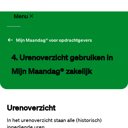
Ik zoek een baan
Menu
Vacatures
Mijn Maandag® voor opdrachtgevers
4. Urenoverzicht 
gebruiken in 
Werken
bij
Maandag®
Mijn Maandag® zakelijk
Opdrachtgevers
Urenoverzicht 
Hulp
en
service
In het urenoverzicht staan alle (historisch) 
ingediende uren. 
