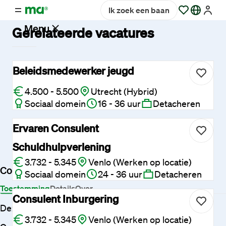
Ik zoek een baan
Menu
Gerelateerde vacatures
Vacatures
Beleidsmedewerker jeugd
4.500 - 5.500
Utrecht (Hybrid)
Werken
Sociaal domein
16 - 36 uur
Detacheren
bij
Maandag®
Ervaren Consulent
Schuldhulpverlening
Opdrachtgevers
3.732 - 5.345
Venlo (Werken op locatie)
Cookies
Sociaal domein
24 - 36 uur
Detacheren
Hulp
Toestemming
Details
Over
en
Consulent Inburgering
service
Deze website maakt gebruik van cookies
3.732 - 5.345
Venlo (Werken op locatie)