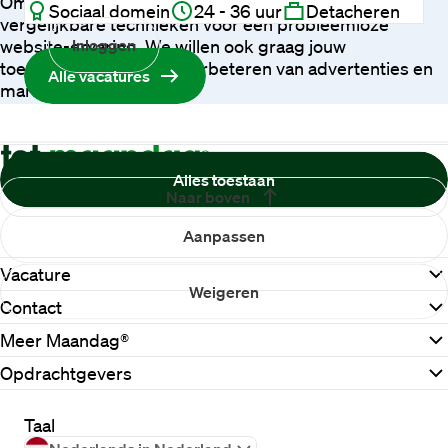
Om je beter te helpen, gebruiken we cookies en
Sociaal domein
24 - 36 uur
Detacheren
vergelijkbare technieken voor een probleemloze
website-ervaring. We willen ook graag jouw
Inloggen
toestemming voor het verbeteren van advertenties en
Alle vacatures
marketingresultaten.
Alles toestaan
Naar boven
Aanpassen
Vacature
Weigeren
Contact
Meer Maandag®
Opdrachtgevers
Taal