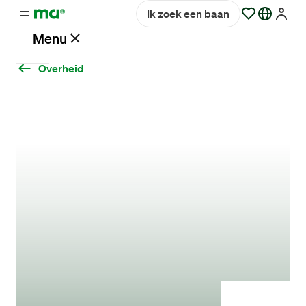
Ik zoek een baan
Menu
Overheid
Vacatures
Werken
bij
Maandag®
Opdrachtgevers
Hulp
en
service