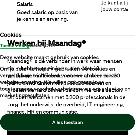
Je kunt altijd
Salaris
jouw contactp
Goed salaris op basis van
je kennis en ervaring.
Cookies
Werken bij Maandag®
Toestemming
Details
Over
Deze website maakt gebruik van cookies
Maandag® is dé verbinder in werk waar mensen 
zin in hebben en zin in houden. Met 48 
Om je beter te helpen, gebruiken we cookies en
vergelijkbare technieken voor een probleemloze
vestigingen in 15 steden zijn we al meer dan 30 
website-ervaring. We willen ook graag jouw
jaar leidend binnen het publieke domein en 
toestemming voor het verbeteren van advertenties en
groeien we hard binnen de commerciële sector. 
marketingresultaten.
Dit doen we samen met 5.200 professionals in de 
zorg, het onderwijs, de overheid, IT, engineering, 
finance, HR en communicatie.
Alles toestaan