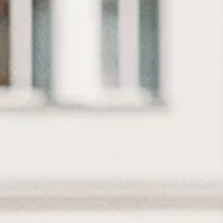
3.000 - 4.500
Arnhem (Hybrid)
Ruimtelijk dome
Vergunningverlener Omgevingswet
3.806 - 5.453
Bergen op Zoom (Hybrid)
Bouw
Vergunningverlener Omgevingswet
4.002 - 5.903
Den Helder (Hybrid)
Ruimtelijk d
Vergunningverlener Omgevingswet
4.002 - 5.903
Zaandam (Hybrid)
Ruimtelijk dom
Vergunningverlener APV
4.002 - 5.903
Zaandam (Hybrid)
Ruimtelijk dom