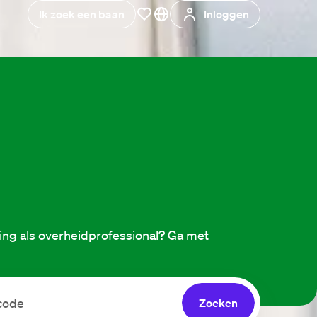
Ik zoek een baan
Inloggen
ing als overheidprofessional? Ga met 
Zoeken