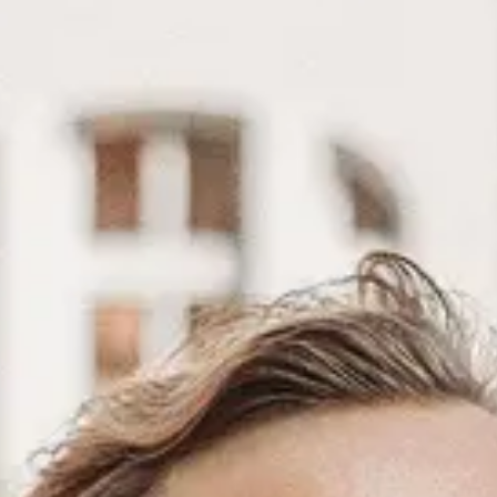
Jij maakt een account aan, wij vinde
Account aanmaken
Vergunningverlener Omgevingswet
4.002 - 5.903
Alkmaar (Hybrid)
Ruimtelijk dome
Vergunningverlener APV
3.732 - 5.345
Alkmaar (Hybrid)
Ruimtelijk dome
Vergunningverlener Omgevingsrech
4.002 - 5.903
Zaandam (Hybrid)
Ruimtelijk dom