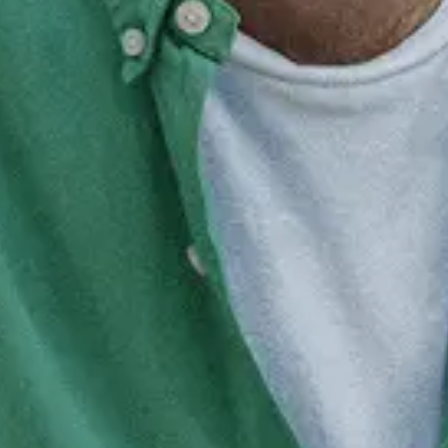
Traineeship vergunningverlener mili
3.500 - 4.000
Apeldoorn (Hybrid)
Ruimtelijk do
Senior Vergunningverlener Natura 2
4.500 - 7.000
Arnhem (Hybrid)
Ruimtelijk dome
Vergunningverlener Coffeeshop Explo
4.000 - 6.250
Assen (Werken op locatie)
Juridi
Vergunningverlener APV en Bijzond
3.000 - 4.500
Arnhem (Hybrid)
Ruimtelijk dome
Nieuw