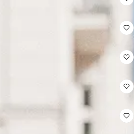
in
24 - 36 uur
Detacheren
24 - 36 uur
Detacheren
omein
16 - 36 uur
Detacheren
ein
16 - 36 uur
Detacheren
ein
16 - 36 uur
Detacheren