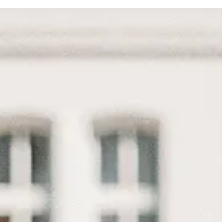
Datum geplaatst
Mis geen enkele match!
Wij geven een seintje via e-mail als er een match is
Alle vacatures
Trainee Vergunningverlener Milieu
3.155 - 3.562
Zwolle (Hybrid)
Ruimtelijk domein
Vergunningverlener APV en Bijzond