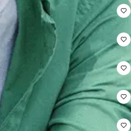
eu
mein
32 - 36 uur
Detacheren
000
in
24 - 36 uur
Detacheren
itatie
sche zaken
16 - 24 uur
Detacheren
ere Wetten
in
24 - 36 uur
Detacheren