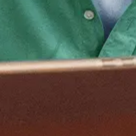
Senior Vergunningverlener APV
3.850 - 6.700
Castricum (Hybrid)
Juridische za
ker en persoonlijker. Vul je profiel één keer in en sollicit