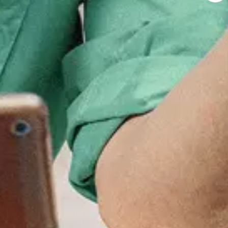
ken
32 - 36 uur
Detacheren
eer daarna met één klik.