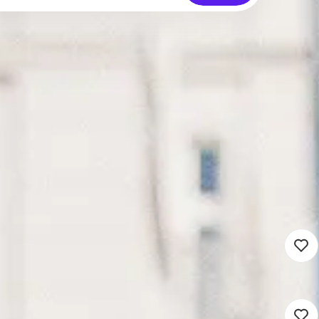
Zoekresultaten (0)
Vacaturemelding instellen
32 - 36 uur
Detacheren
ere Wetten