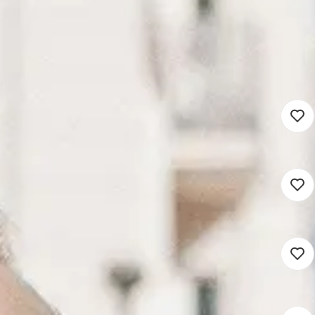
n je droombaan
in
16 - 36 uur
Detacheren
in
16 - 36 uur
Detacheren
t
ein
16 - 36 uur
Detacheren