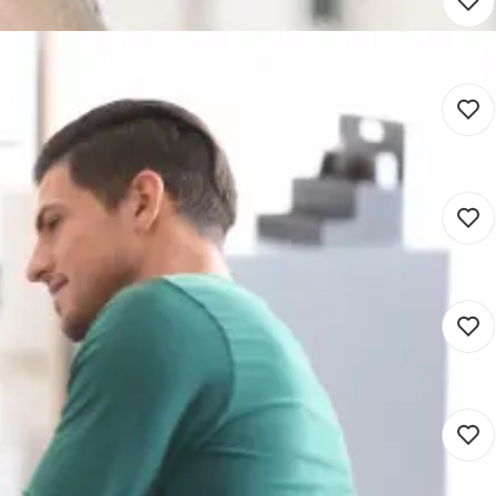
in
ein
24 - 36 uur
Detacheren
 Subsidies GLB
elijk domein
20 - 24 uur
Detacheren
Omgevingswet
32 - 36 uur
Detacheren
 Vastgoed
domein
24 uur
Detacheren
e
 domein
26 uur
Detacheren
len