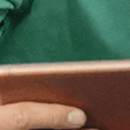
Vacatures Beleidsmedewerker
Beleidsmedewerkers Va
Ben jij op zoek naar de nieuwste v
domeinen zoals onderwijs, handhaving
Beleidsmedewerker: wij helpen jou aa
groeiende vereniging die zich continu