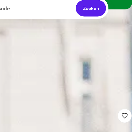
Zoeken
Zoekresultaten (0)
Vacaturemelding instellen
mein
32 - 36 uur
Detacheren