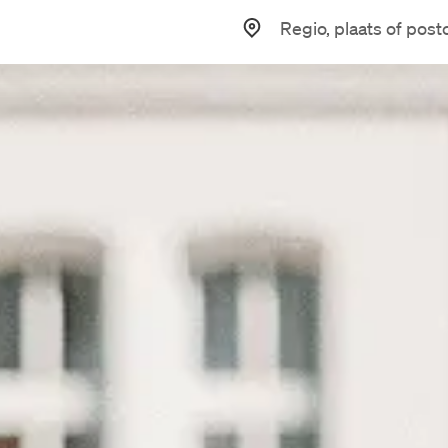
Datum geplaatst
Mis geen enkele match!
Wij geven een seintje via e-mail als er een match is
Alle vacatures
Junior Beleidsmedewerker
3.607 - 3.964
Maastricht (Hybrid)
Ruimtelijk do