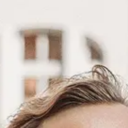
4.002 - 5.903
Venlo (Werken op locatie)
Sociaal
Jij maakt een account aan, wij vinde
Account aanmaken
Sluit binnenkort
Junior Beleidsmedewerker Sociaal 
3.607 - 5.062
Maastricht (Werken op locatie)
Soc
Beleidsmedewerker Wonen
5.022 - 7.136
Roermond (Werken op locatie)
Soc