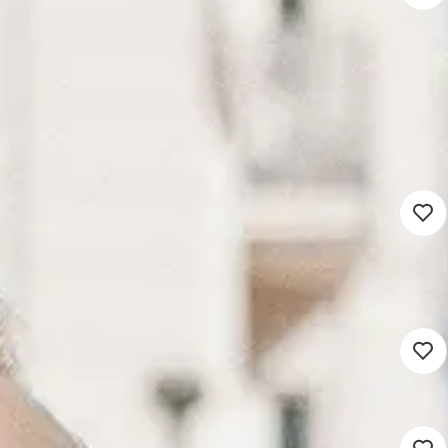
 domein
20 - 36 uur
Detacheren
n je droombaan
Domein
iaal domein
32 - 36 uur
Detacheren
iaal domein
20 - 28 uur
Detacheren