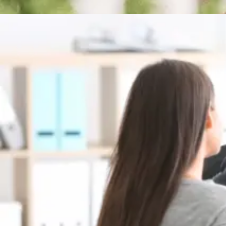
Cook
Toes
Deze
Om j
tech