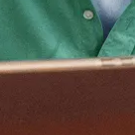
catures | Maandag®
acatures Beleidsmedewerker? Bij Maandag® vind je actue
, jeugd, ruimtelijke ordening en het sociaal domein. Of je
n een baan die past bij jouw talent, jouw passie én jouw
 ontwikkelt en uitbreidt. Een tijdelijke opdracht, een va