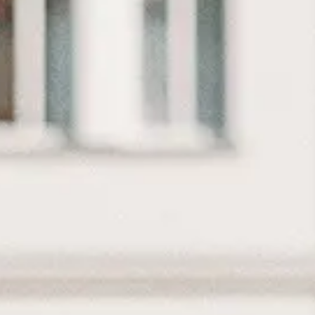
Junior Beleidsmedewerker RO
3.807 - 5.453
Middelburg (Hybrid)
Ruimtelijk d
Beleidsmedewerker RO
3.807 - 5.453
Bergen op Zoom (Hybrid)
Ruimtel
Beleidsmedewerker jeugd
4.500 - 5.500
Utrecht (Hybrid)
Sociaal domein
Beleidsmedewerker Gebiedsontwikk
4.678 - 6.663
Alkmaar (Hybrid)
Ruimtelijk dome
Ervaren Beleidsmedewerker Sociaal