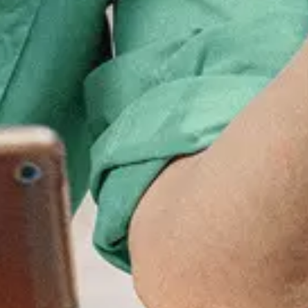
le banen binnen uiteenlopende 
 nu starter bent of juist een senior 
 ambities. Maandag® is een 
st contract of een kans om te 