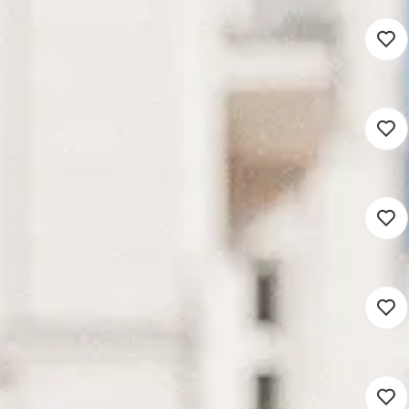
omein
32 - 36 uur
Detacheren
ijk domein
28 - 36 uur
Detacheren
16 - 36 uur
Detacheren
eling
in
16 - 36 uur
Detacheren
 Domein