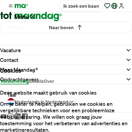
Ik zoek een baan
Menu
Naar boven
Vacatures
Vacature
Werken
Contact
bij
Maandag®
Meer Maandag®
Cookies
Opdrachtgevers
Toestemming
Details
Over
Opdrachtgevers
Deze website maakt gebruik van cookies
Taal
Nederlands in Nederland
Om je beter te helpen, gebruiken we cookies en
Hulp
vergelijkbare technieken voor een probleemloze
en
website-ervaring. We willen ook graag jouw
service
toestemming voor het verbeteren van advertenties en
marketingresultaten.