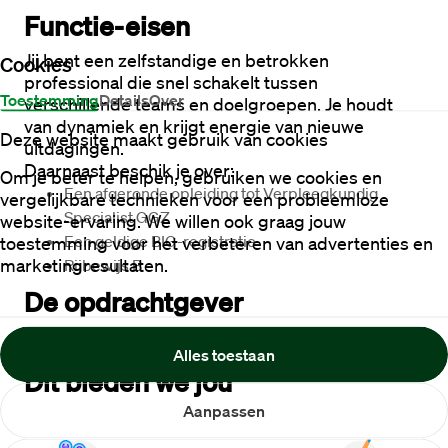
Functie-eisen
Jij bent een zelfstandige en betrokken 
Cookies
professional die snel schakelt tussen 
Toestemming
Details
Over
verschillende teams en doelgroepen. Je houdt 
van dynamiek en krijgt energie van nieuwe 
Deze website maakt gebruik van cookies
uitdagingen.
Daarnaast beschik je over:
Om je beter te helpen, gebruiken we cookies en
Een afgeronde opleiding tot Verpleegkundig 
vergelijkbare technieken voor een probleemloze
Specialist GGZ
website-ervaring. We willen ook graag jouw
Een geldige BIG-registratie
toestemming voor het verbeteren van advertenties en
marketingresultaten.
Rijbewijs B
De opdrachtgever
-
Alles toestaan
Dit bieden we jou
Aanpassen