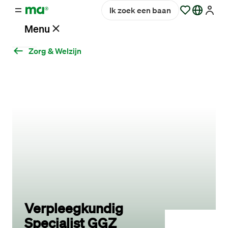
Ik zoek een baan
Menu
Zorg & Welzijn
Vacatures
Werken
bij
Maandag®
Opdrachtgevers
Hulp
en
Verpleegkundig
service
Specialist GGZ