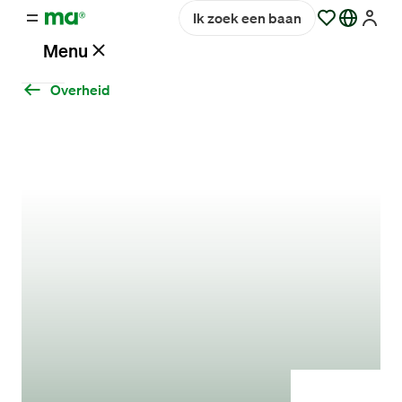
Ik zoek een baan
Menu
Overheid
Vacatures
Werken
bij
Maandag®
Opdrachtgevers
Hulp
en
service