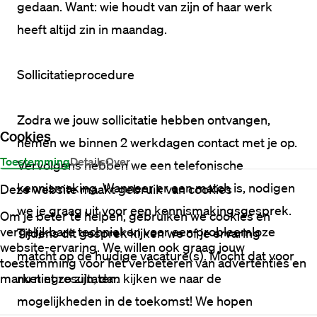
gedaan. Want: wie houdt van zijn of haar werk 
heeft altijd zin in maandag.​
Sollicitatieprocedure
Zodra we jouw sollicitatie hebben ontvangen, 
Cookies
nemen we binnen 2 werkdagen contact met je op. 
Toestemming
Details
Over
Vervolgens hebben we een telefonische 
kennismaking. Wanneer er een match is, nodigen 
Deze website maakt gebruik van cookies
we je graag uit voor een kennismakingsgesprek. 
Om je beter te helpen, gebruiken we cookies en
vergelijkbare technieken voor een probleemloze
Tijdens dit gesprek kijken we of je ervaring 
website-ervaring. We willen ook graag jouw
matcht op de huidige vacature(s). Mocht dat voor 
toestemming voor het verbeteren van advertenties en
marketingresultaten.
nu niet zo zijn, dan kijken we naar de 
mogelijkheden in de toekomst! We hopen 