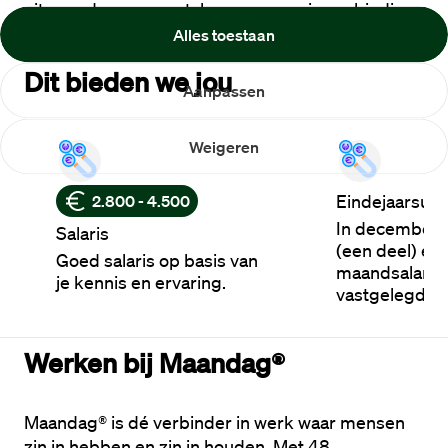
uiteraard op een match en een mooie aanbieding. 
Alles toestaan
Dit bieden we jou
Aanpassen
Weigeren
Eindejaarsuit
2.800 - 4.500
In december 
Salaris
(een deel) ext
Goed salaris op basis van
maandsalaris.
je kennis en ervaring.
vastgelegd in
Werken bij Maandag®
Maandag® is dé verbinder in werk waar mensen 
zin in hebben en zin in houden. Met 48 