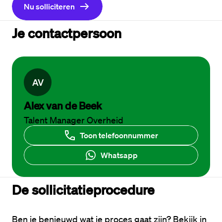
Nu solliciteren
Je contactpersoon
A
V
Alex van de Beek
Talent Manager Overheid
Toon telefoonnummer
Whatsapp
De sollicitatieprocedure
Ben je benieuwd wat je proces gaat zijn? Bekijk in 