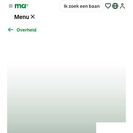
Ik zoek een baan
Menu
Overheid
Vacatures
Werken
bij
Maandag®
Opdrachtgevers
Hulp
en
service