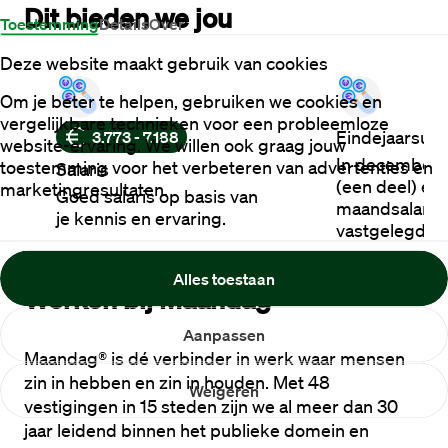
Dit bieden we jou
Toestemming
Details
Over
Deze website maakt gebruik van cookies
Om je beter te helpen, gebruiken we cookies en
vergelijkbare technieken voor een probleemloze
Eindejaarsuit
3.773 - 7.188
website-ervaring. We willen ook graag jouw
In december 
toestemming voor het verbeteren van advertenties en
Salaris
(een deel) ext
marketingresultaten.
Goed salaris op basis van
maandsalaris.
je kennis en ervaring.
vastgelegd in
Alles toestaan
Werken bij Maandag®
Aanpassen
Maandag® is dé verbinder in werk waar mensen 
zin in hebben en zin in houden. Met 48 
Weigeren
vestigingen in 15 steden zijn we al meer dan 30 
jaar leidend binnen het publieke domein en 