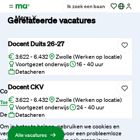
Ik zoek een baan
Menu
Gerelateerde vacatures
Vacatures
Docent Duits 26-27
3.622 - 6.432
Zwolle (Werken op locatie)
Werken
Voortgezet onderwijs
16 - 40 uur
bij
Detacheren
Maandag®
Docent CKV
Cookies
Opdrachtgevers
3.622 - 6.432
Zwolle (Werken op locatie)
Toestemming
Details
Over
Voortgezet onderwijs
24 - 40 uur
Deze website maakt gebruik van cookies
Detacheren
Hulp
en
Om je beter te helpen, gebruiken we cookies en
service
vergelijkbare technieken voor een probleemloze
Alle vacatures
website-ervaring. We willen ook graag jouw