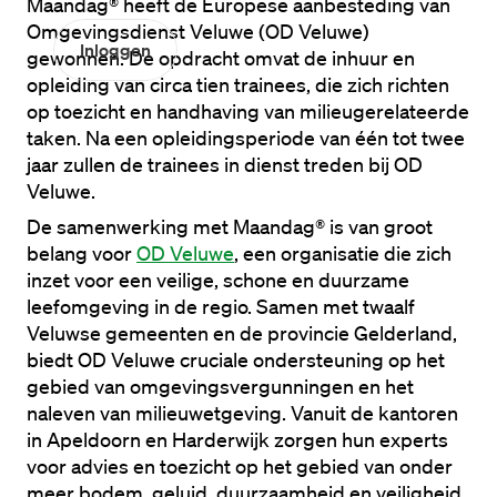
Maandag® heeft de Europese aanbesteding van 
Omgevingsdienst Veluwe (OD Veluwe) 
Inloggen
gewonnen. De opdracht omvat de inhuur en 
opleiding van circa tien trainees, die zich richten 
op toezicht en handhaving van milieugerelateerde 
taken. Na een opleidingsperiode van één tot twee 
jaar zullen de trainees in dienst treden bij OD 
Veluwe.
De samenwerking met Maandag® is van groot 
belang voor 
OD Veluwe
, een organisatie die zich 
inzet voor een veilige, schone en duurzame 
leefomgeving in de regio. Samen met twaalf 
Veluwse gemeenten en de provincie Gelderland, 
biedt OD Veluwe cruciale ondersteuning op het 
gebied van omgevingsvergunningen en het 
naleven van milieuwetgeving. Vanuit de kantoren 
in Apeldoorn en Harderwijk zorgen hun experts 
voor advies en toezicht op het gebied van onder 
meer bodem, geluid, duurzaamheid en veiligheid.