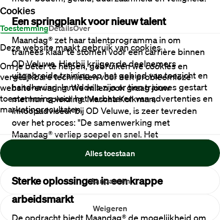
Cookies
Een springplank voor nieuw talent
Toestemming
Details
Over
Maandag® zet haar talentprogramma in om 
Deze website maakt gebruik van cookies
trainees klaar te stomen voor een carrière binnen 
OD Veluwe. Hierbij krijgen de deelnemers 
Om je beter te helpen, gebruiken we cookies en
uitgebreide training op het gebied van toezicht en 
vergelijkbare technieken voor een probleemloze
website-ervaring. We willen ook graag jouw
handhaving. Inmiddels zijn er tien trainees gestart 
toestemming voor het verbeteren van advertenties en
met hun opleiding. Mascha Kolkman, 
marketingresultaten.
inkoopadviseur bij OD Veluwe, is zeer tevreden 
over het proces: "De samenwerking met 
Maandag
®
 verliep soepel en snel. Het 
opleidingsplan is duidelijk gepresenteerd en sluit 
Alles toestaan
uitstekend aan op onze behoeften."
Sterke oplossingen in een krappe 
Aanpassen
arbeidsmarkt
Weigeren
De opdracht biedt Maandag® de mogelijkheid om 