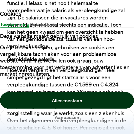
functie. Helaas is het nooit helemaal te 
voorspellen wat je salaris als verpleegkundige zal 
Cookies
zijn. De salarissen die in vacatures worden 
Toestemming
Details
Over
vermeld, zijn meestal slechts een indicatie. Toch 
kan het geen kwaad om een overzicht te hebben 
Deze website maakt gebruik van cookies
van het gemiddelde startsalaris van een hbo-
verpleegkundige.
Om je beter te helpen, gebruiken we cookies en
vergelijkbare technieken voor een probleemloze
Gemiddelde salaris
website-ervaring. We willen ook graag jouw
toestemming voor het verbeteren van advertenties en
Hoeveel verdient een verpleegkundige? Heel 
marketingresultaten.
simpel gezegd ligt het startsalaris voor een 
verpleegkundige tussen de € 1.569 en € 4.324 
per maand, op basis van een 36-urige werkweek. 
Dit is afhankelijk van verschillende factoren, zoals 
Alles toestaan
je opleidingsniveau, je werkervaring en de soort 
zorginstelling waar je werkt, zoals een ziekenhuis. 
Aanpassen
Over het algemeen vallen verpleegkundigen in de 
salarisschalen 4, 5, 6 of hoger. Per regio zit er ook 
Weigeren