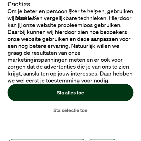
Cookies
Ik zoek een baan
Om je beter en persoonlijker te helpen, gebruiken
Menu
wij cookies en vergelijkbare technieken. Hierdoor
kan jij onze website probleemloos gebruiken.
Daarbij kunnen wij hierdoor zien hoe bezoekers
onze website gebruiken en deze aanpassen voor
Vacatures
een nog betere ervaring. Natuurlijk willen we
graag de resultaten van onze
marketinginspanningen meten en er ook voor
Werken
zorgen dat de advertenties die je van ons te zien
bij
krijgt, aansluiten op jouw interesses. Daar hebben
Maandag®
we wel eerst je toestemming voor nodig
Sta alles toe
Opdrachtgevers
Sta selectie toe
Hulp
en
service