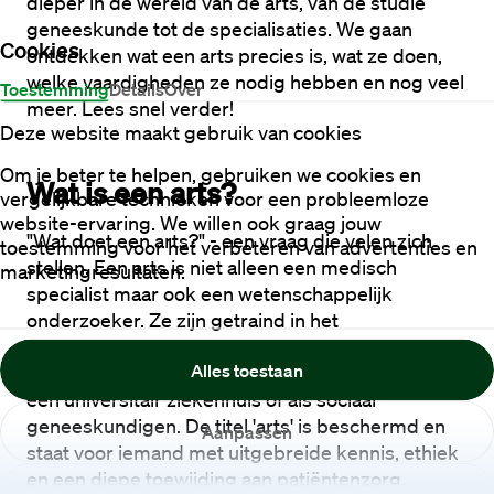
dieper in de wereld van de arts, van de studie 
geneeskunde tot de specialisaties. We gaan 
Cookies
ontdekken wat een arts precies is, wat ze doen, 
welke vaardigheden ze nodig hebben en nog veel 
Toestemming
Details
Over
meer. Lees snel verder!
Deze website maakt gebruik van cookies
Om je beter te helpen, gebruiken we cookies en
Wat is een arts?
vergelijkbare technieken voor een probleemloze
website-ervaring. We willen ook graag jouw
"Wat doet een arts?" - een vraag die velen zich 
toestemming voor het verbeteren van advertenties en
stellen. Een arts is niet alleen een medisch 
marketingresultaten.
specialist maar ook een wetenschappelijk 
onderzoeker. Ze zijn getraind in het 
diagnosticeren, behandelen en voorkomen van 
Alles toestaan
ziekten en aandoeningen. Ze kunnen werken in 
een universitair ziekenhuis of als sociaal 
geneeskundigen. De titel 'arts' is beschermd en 
Aanpassen
staat voor iemand met uitgebreide kennis, ethiek 
en een diepe toewijding aan patiëntenzorg.
Weigeren