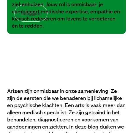
ziekenhuizen. Jouw rol is onmisbaar: je
combineert medische expertise, empathie en
Inloggen
klinisch redeneren om levens te verbeteren
én te redden.
Artsen zijn onmisbaar in onze samenleving. Ze 
zijn de eersten die we benaderen bij lichamelijke 
en psychische klachten. Een arts is vaak meer dan 
alleen medisch specialist. Ze zijn getraind in het 
behandelen, diagnosticeren en voorkomen van 
aandoeningen en ziekten. In deze blog duiken we 