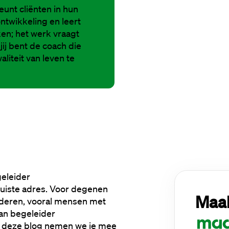
unt cliënten in hun
ntwikkeling en leert
n; het werk vraagt
jij bent de coach die
liteit van leven te
eleider 
juiste adres. Voor degenen 
Maak
deren, vooral mensen met 
an begeleider 
 deze blog nemen we je mee 