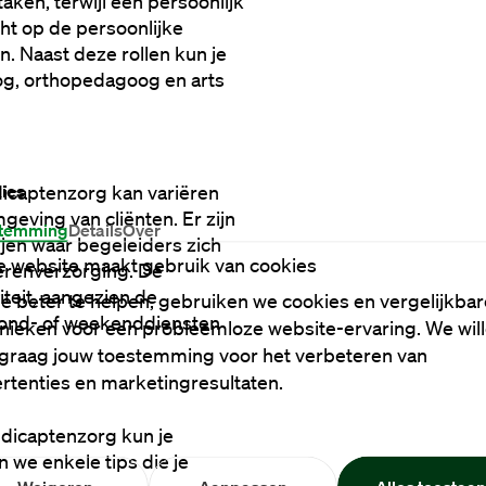
ken, terwijl een persoonlijk 
ht op de persoonlijke 
 Naast deze rollen kun je 
og, orthopedagoog en arts 
ies
captenzorg kan variëren 
ving van cliënten. Er zijn 
temming
Details
Over
jen waar begeleiders zich 
 website maakt gebruik van cookies
erenverzorging. De 
teit, aangezien de 
e beter te helpen, gebruiken we cookies en vergelijkbar
vond- of weekenddiensten 
nieken voor een probleemloze website-ervaring. We wil
graag jouw toestemming voor het verbeteren van
rtenties en marketingresultaten.
dicaptenzorg kun je 
we enkele tips die je 