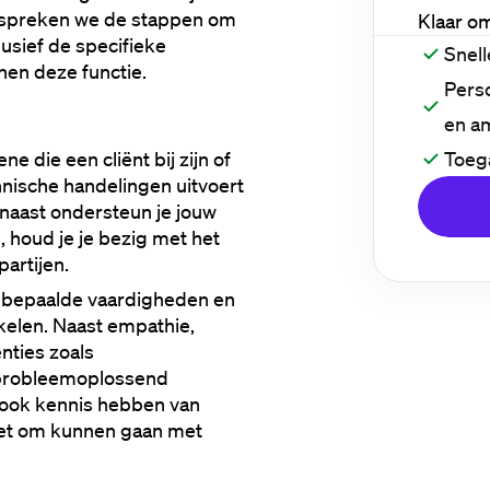
espreken we de stappen om 
Klaar o
sief de specifieke 
Snell
nen deze functie.
Perso
en a
Toeg
 die een cliënt bij zijn of 
ische handelingen uitvoert 
rnaast ondersteun je jouw 
 houd je je bezig met het 
artijen.
r bepaalde vaardigheden en 
elen. Naast empathie, 
nties zoals 
probleemoplossend 
ook kennis hebben van 
et om kunnen gaan met 