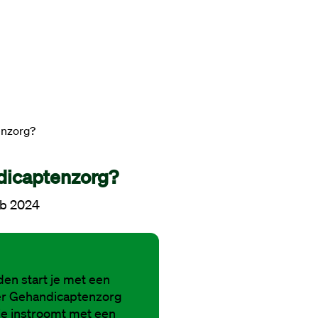
enzorg?
dicaptenzorg?
eb 2024
en start je met een
er Gehandicaptenzorg
 je instroomt met een