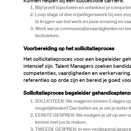
kunnen helpen bij een succesvolle carrière:
Blijf jezelf bijscholen en ontwikkel je competen
Loop stage of doe vrijwilligerswerk bij een zo
te krijgen van het werk en jouw ervaring en va
Werk aan je communicatievaardigheden en lee
technieken.
Voorbereiding op het sollicitatieproces
Het sollicitatieproces voor een begeleider ge
intensief zijn. Talent Managers zoeken kandida
competenties, vaardigheden en werkervaring. 
referenties op orde zijn en bereid je goed voor
Sollicitatieproces begeleider gehandicapten
SOLLICITEER: We reageren binnen 5 dagen op jou
mogelijkheden? Dan bellen we je om je beter t
EERSTE GESPREK: We nodigen je uit op een va
kennis met jou te maken.
TWEEDE GESPREK: In een verdiepend gespre