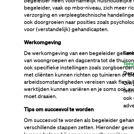
begeleider heeft voornamelijk huishoudelijke ta
begeleider, vaak op mbo-niveau, zich meer ric
verzorging en verpleegtechnische handelingen.
ook doorgroeien naar posities zoals psycholo
voor (verstandelijk) gehandicapten.
Werkomgeving
Cook
De werkomgeving van een begeleider gehandi
van woongroepen en dagcentra tot de thuisomge
Toes
ook specifieke instellingen zoals zorgboerderi
Deze
met cliënten kunnen richten op tuinieren of di
arbeidsomstandigheden vereisen vaak flexibili
Om j
werktijden kunnen variëren en je soms ook a
tech
moet draaien.
ook 
adve
Tips om succesvol te worden
Om succesvol te worden als begeleider gehan
verschillende stappen zetten. Hieronder geven 