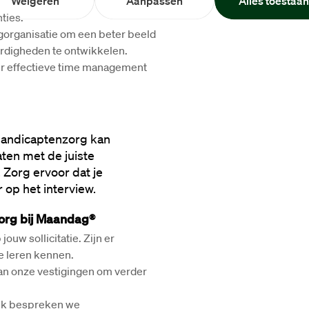
Weigeren
Aanpassen
Alles toestaa
ties.
rgorganisatie om een beter beeld 
ardigheden te ontwikkelen.
r effectieve time management 
handicaptenzorg kan 
ten met de juiste 
Zorg ervoor dat je 
 op het interview.
zorg bij Maandag®
w sollicitatie. Zijn er 
e leren kennen.
n onze vestigingen om verder 
k bespreken we 