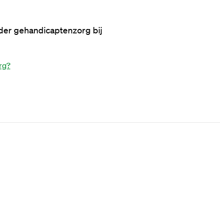
ider gehandicaptenzorg bij 
rg?
Zorg
15 jun 2026
Zo
Wat verdient een Verzorgende IG?
Sal
ee