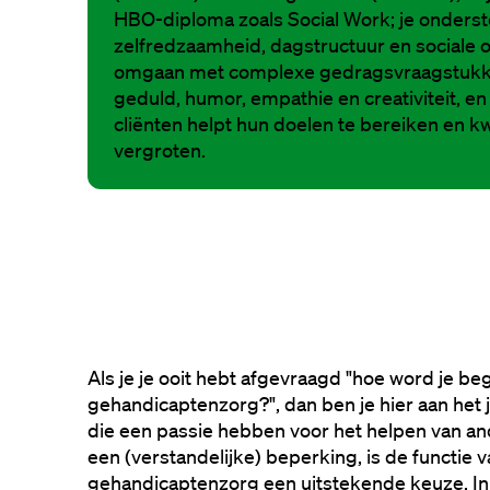
HBO-diploma zoals Social Work; je onderste
zelfredzaamheid, dagstructuur en sociale o
omgaan met complexe gedragsvraagstukke
geduld, humor, empathie en creativiteit, en 
cliënten helpt hun doelen te bereiken en kwa
vergroten.
Als je je ooit hebt afgevraagd "hoe word je beg
gehandicaptenzorg?", dan ben je hier aan het 
die een passie hebben voor het helpen van an
een (verstandelijke) beperking, is de functie v
gehandicaptenzorg een uitstekende keuze. In