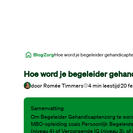
Blog
Zorg
Hoe word je begeleider gehandicapt
Hoe word je begeleider gehan
door
Romée Timmers
4
min leestijd
20 f
Samenvatting
Om Begeleider Gehandicaptenzorg te word
MBO-opleiding zoals Persoonlijk Begeleid
(niveau 4) of Verzorgende IG (niveau 3), of