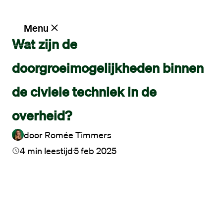
Ik zoek een baan
Menu
Wat zijn de
Overheid
Vacatures
doorgroeimogelijkheden binnen
de civiele techniek in de
Werken
bij
overheid?
Maandag®
door
Romée Timmers
Opdrachtgevers
4
min leestijd
5 feb 2025
Hulp
en
service