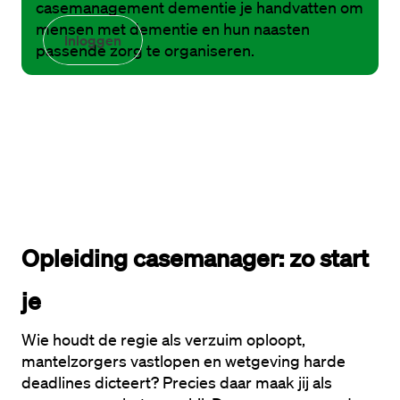
casemanagement dementie je handvatten om
mensen met dementie en hun naasten
Inloggen
passende zorg te organiseren.
Opleiding casemanager: zo start 
je
Wie houdt de regie als verzuim oploopt, 
mantelzorgers vastlopen en wetgeving harde 
deadlines dicteert? Precies daar maak jij als 