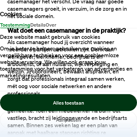
casemanager het verschil. De vraag naar goede 
casemanagers groeit, in verzuim, in de zorg en in 
Cookies
het sociale domein.
Toestemming
Details
Over
Wat doet een casemanager in de praktijk?
Deze website maakt gebruik van cookies
Als casemanager houd jij overzicht wanneer 
Om je beter te helpen, gebruiken we cookies en
meerdere partijen betrokken zijn. Denk aan 
vergelijkbare technieken voor een probleemloze
werkgever, werknemer, bedrijfsarts en 
website-ervaring. We willen ook graag jouw
arbodienst, of aan huisarts, wijkverpleging en 
toestemming voor het verbeteren van advertenties en
welzijn. Jij coördineert, bewaakt afspraken, en 
marketingresultaten.
zorgt dat professionals integraal samen werken, 
mét oog voor sociale netwerken en andere 
professionals.
Alles toestaan
Mini-case: Neem Lisa, casemanager bij een 
gemeente. Toen een medewerker na burn-out 
vastliep, bracht zij leidinggevende en bedrijfsarts 
Aanpassen
samen. Binnen zes weken lag er een plan van 
aanpak met haalbare stappen richting re 
Weigeren