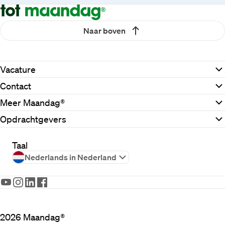
Goede regie voorkomt ruis, versnelt 
besluitvorming en helpt kosten beheersen. Dat 
maakt het vak casemanagement mensgericht én 
Naar boven
zakelijk relevant.
Casemanager dementie: regie voor cliënt 
Vacature
en mantelzorger
Contact
Meer Maandag®
Diezelfde regie is net zo cruciaal in de 
dementiezorg. Een casemanager dementie 
Opdrachtgevers
(dementieconsulent of trajectbegeleider) 
ondersteunt mensen met dementie en hun 
Taal
mantelzorger bij keuzes, indicaties en het 
Nederlands in Nederland
hulpverleningsproces.
Een opleiding casemanagement dementie legt 
vaak nadruk op interdisciplinaire hulpverlening, 
empowerment en methodisch handelen. 
Afhankelijk van je rol kan registratie in het 
2026
Maandag®