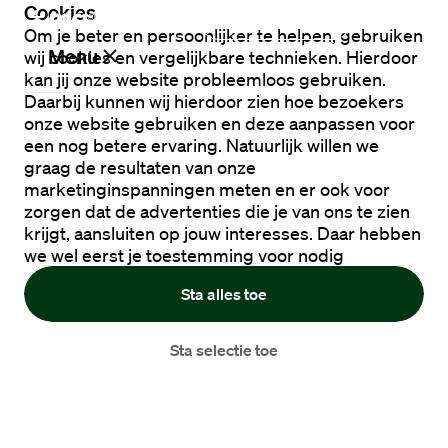
Cookies
Ik zoek een baan
Om je beter en persoonlijker te helpen, gebruiken
Menu
wij cookies en vergelijkbare technieken. Hierdoor
kan jij onze website probleemloos gebruiken.
Daarbij kunnen wij hierdoor zien hoe bezoekers
onze website gebruiken en deze aanpassen voor
Vacatures
een nog betere ervaring. Natuurlijk willen we
graag de resultaten van onze
marketinginspanningen meten en er ook voor
Werken
zorgen dat de advertenties die je van ons te zien
bij
krijgt, aansluiten op jouw interesses. Daar hebben
Maandag®
we wel eerst je toestemming voor nodig
Sta alles toe
Opdrachtgevers
Sta selectie toe
Hulp
en
service