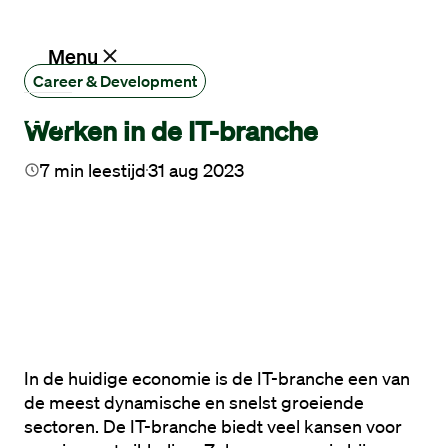
Ik zoek een baan
Menu
Career & Development
Werken in de IT-branche
IT
Vacatures
7
min leestijd
31 aug 2023
Werken
bij
Maandag®
Opdrachtgevers
Hulp
In de huidige economie is de IT-branche een van 
en
de meest dynamische en snelst groeiende 
service
sectoren. De IT-branche biedt veel kansen voor 