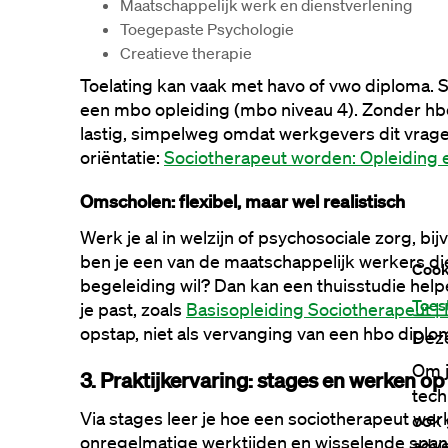
Maatschappelijk werk en dienstverlening
Toegepaste Psychologie
Creatieve therapie
Toelating kan vaak met havo of vwo diploma. S
een mbo opleiding (mbo niveau 4). Zonder hbo
lastig, simpelweg omdat werkgevers dit vragen
oriëntatie: 
Sociotherapeut worden: Opleiding 
Omscholen: flexibel, maar wel realistisch
Werk je al in welzijn of psychosociale zorg, bij
ben je een van de maatschappelijk werkers die 
Cook
begeleiding wil? Dan kan een thuisstudie help
Toes
je past, zoals 
Basisopleiding Sociotherapeut 
opstap, niet als vervanging van een hbo diplo
Deze
Om j
3. Praktijkervaring: stages en werken op
tech
Via stages leer je hoe een sociotherapeut werk
ook 
onregelmatige werktijden en wisselende spann
adve