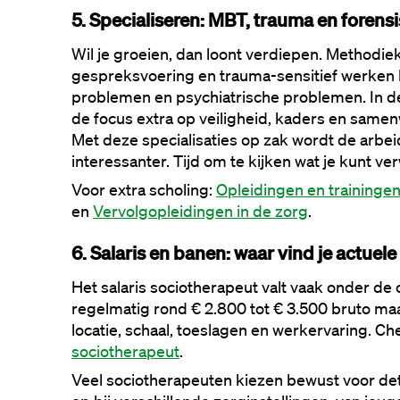
5. Specialiseren: MBT, trauma en forens
Wil je groeien, dan loont verdiepen. Methodie
gespreksvoering en trauma-sensitief werken 
problemen en psychiatrische problemen. In de 
de focus extra op veiligheid, kaders en same
Met deze specialisaties op zak wordt de arbei
interessanter. Tijd om te kijken wat je kunt ve
Voor extra scholing: 
Opleidingen en training
en 
Vervolgopleidingen in de zorg
.
6. Salaris en banen: waar vind je actuel
Het salaris sociotherapeut valt vaak onder de c
regelmatig rond € 2.800 tot € 3.500 bruto maan
locatie, schaal, toeslagen en werkervaring. Che
sociotherapeut
.
Veel sociotherapeuten kiezen bewust voor deta