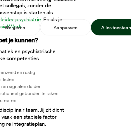
 collega’s, zonder de 
ssenstap is starten als 
leider psychiatrie
. En als je 
cial Work
.
Weigeren
Aanpassen
Alles toestaa
oet je kunnen?
tiek en psychiatrische 
jke competenties 
renzend en rustig
nflicten
n en signalen duiden
motioneel gebonden te raken
 creëren
ciplinair team. Jij zit dicht 
 vaak een stabiele factor 
ng re integratieplan.