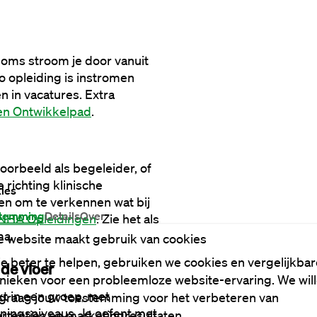
oms stroom je door vanuit 
 opleiding is instromen 
 in vacatures. Extra 
en Ontwikkelpad
.
voorbeeld als begeleider, of 
richting klinische 
ies
en om te verkennen wat bij 
temming
Details
Over
| NHA Opleidingen
. Zie het als 
ma.
 website maakt gebruik van cookies
e beter te helpen, gebruiken we cookies en vergelijkbar
 de vloer
nieken voor een probleemloze website-ervaring. We wil
t in een groep, met 
graag jouw toestemming voor het verbeteren van
ingsniveaus. Je oefent met 
rtenties en marketingresultaten.