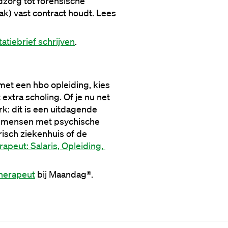
dzorg tot forensische 
ak) vast contract houdt. 
Lees 
tatiebrief schrijven
.
et een hbo opleiding, kies 
extra scholing. 
Of je nu net 
k: dit is een uitdagende 
or mensen met psychische 
isch ziekenhuis of de 
apeut: Salaris, Opleiding, 
therapeut
 bij Maandag®.