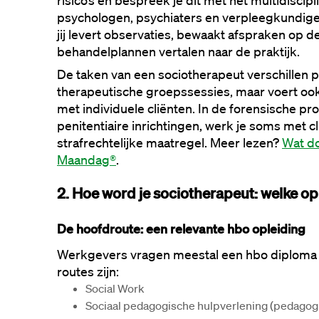
risico’s en bespreek je dit met het multidiscip
psychologen, psychiaters en verpleegkundigen.
jij levert observaties, bewaakt afspraken op de
behandelplannen vertalen naar de praktijk.
De taken van een sociotherapeut verschillen pe
therapeutische groepssessies, maar voert ook
met individuele cliënten. In de forensische pro
penitentiaire inrichtingen, werk je soms met c
strafrechtelijke maatregel. Meer lezen? 
Wat do
Maandag®
.
2. Hoe word je sociotherapeut: welke op
De hoofdroute: een relevante hbo opleiding
Werkgevers vragen meestal een hbo diploma 
routes zijn:
Social Work
Sociaal pedagogische hulpverlening (pedagog