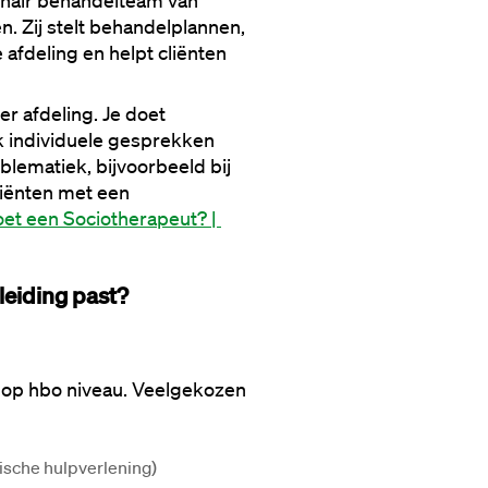
linair behandelteam van 
 Zij stelt behandelplannen, 
 afdeling en helpt cliënten 
r afdeling. Je doet 
 individuele gesprekken 
blematiek, bijvoorbeeld bij 
liënten met een 
et een Sociotherapeut? | 
leiding past?
op hbo niveau. Veelgekozen 
ische hulpverlening)