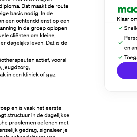
diploma. Dat maakt de route 
ige basis nodig. In de 
Klaar o
an een ochtenddienst op een 
Snell
spanning in de groep oplopen 
uele cliënten om kleine, 
Perso
r dagelijks leven. Dat is de 
en a
Toeg
iotherapeuten actief, vooral 
 jeugdzorg, 
k in een kliniek of ggz 
oep en is vaak het eerste 
t structuur in de dagelijkse 
che problemen oefenen met 
nselijk gedrag, signaleer je 