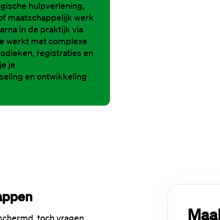
ogische hulpverlening,
 of maatschappelijk werk
arna in de praktijk via
t je werkt met complexe
odieken, registraties en
je je
seling en ontwikkeling
tappen
Maak
eschermd, toch vragen 