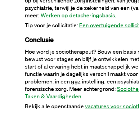
op bij verschillende zorginstellingen, van jeug
psychiatrie, terwijl je de zekerheid van een (va
meer: 
Werken op detacheringsbasis
. 
Tip voor je sollicitatie: 
Een overtuigende sollici
Conclusie
Hoe word je sociotherapeut? 
Bouw een basis m
bewust voor stages en blijf je ontwikkelen met 
start of al ervaring hebt in maatschappelijk wer
functie waarin je dagelijks verschil maakt vo
problemen, in een ggz instelling, een psychiatr
forensische zorg. 
Meer achtergrond: 
Sociother
Taken & Vaardigheden
. 
Bekijk alle openstaande 
vacatures voor socio