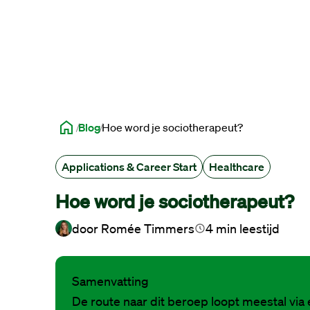
Blog
Hoe word je sociotherapeut?
Applications & Career Start
Healthcare
Hoe word je sociotherapeut?
door
Romée Timmers
4
min leestijd
Samenvatting
De route naar dit beroep loopt meestal via