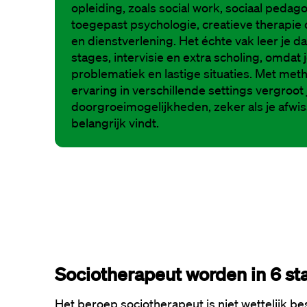
opleiding, zoals social work, sociaal pedag
toegepast psychologie, creatieve therapie
en dienstverlening. Het échte vak leer je da
stages, intervisie en extra scholing, omda
problematiek en lastige situaties. Met meth
ervaring in verschillende settings vergroot 
doorgroeimogelijkheden, zeker als je afwis
belangrijk vindt.
Sociotherapeut worden in 6 s
Het beroep sociotherapeut is niet wettelijk b