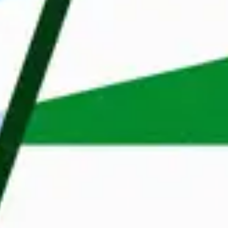
Goed verhaal
27 jan 2022
Alles toestaan
‘Bij Maandag® kon ik de inhoudelijke switch
maken die ik zocht’
Aanpassen
Weigeren
Goed verhaal
22 nov 2021
'Maandag® zag potentie in mij'
Goed verhaal
16 dec 2021
‘Invallen zou een officieel vak moeten zijn’
Goed verhaal
23 dec 2021
'Maandag® biedt mij afwisseling en uitdaging'