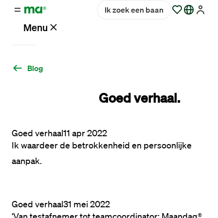
Ik zoek een baan
Menu
Vacatures
Blog
Goed 
verhaal.
Werken
bij
Maandag®
Goed verhaal
11 apr 2022
Ik waardeer de betrokkenheid en persoonlijke
Opdrachtgevers
aanpak.
Hulp
en
service
Goed verhaal
31 mei 2022
‘Van testafnemer tot teamcoordinator: Maandag®