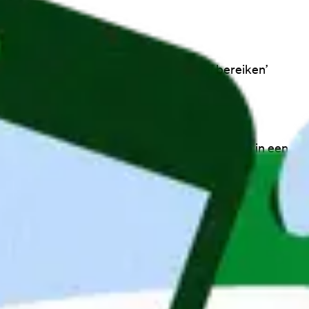
Goed verhaal
6 jan 2022
‘Maandag® blijft scherp op wat ik wil bereiken’
Goed verhaal
10 sep 2022
Dankzij Maandag® ben ik terecht gekomen in een
nucleair bedrijf, een sector waar ik nooit had
gedacht te kunnen werken.
Goed verhaal
10 sep 2022
Dankzij Maandag® ben ik terecht gekomen in een
nucleair bedrijf, een sector waar ik nooit had