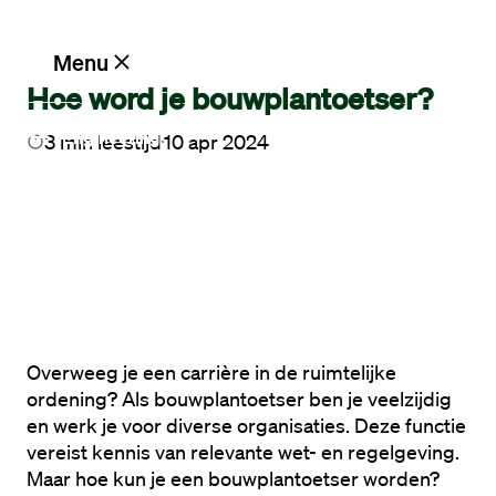
Ik zoek een baan
Menu
Hoe word je bouwplantoetser?
Engineering
3
min leestijd
10 apr 2024
Vacatures
Werken
bij
Maandag®
Opdrachtgevers
Overweeg je een carrière in de ruimtelijke 
ordening? Als bouwplantoetser ben je veelzijdig 
Hulp
en werk je voor diverse organisaties. Deze functie 
en
vereist kennis van relevante wet- en regelgeving. 
service
Maar hoe kun je een bouwplantoetser worden? 