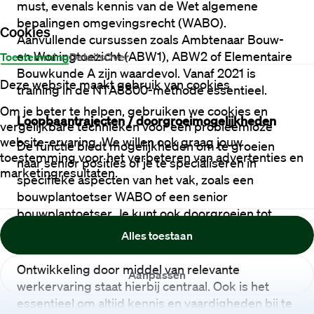
must, evenals kennis van de Wet algemene 
bepalingen omgevingsrecht (WABO). 
Cookies
Aanvullende cursussen zoals Ambtenaar Bouw- 
en Woningtoezicht (ABW1), ABW2 of Elementaire 
Toestemming
Details
Over
Bouwkunde A zijn waardevol. Vanaf 2021 is 
Deze website maakt gebruik van cookies
training in de NTA8800-methode essentieel.
Om je beter te helpen, gebruiken we cookies en
Loopbaantrajecten / doorgroeimogelijkheden
vergelijkbare technieken voor een probleemloze
website-ervaring. We willen ook graag jouw
De functie biedt mogelijkheden om te groeien 
toestemming voor het verbeteren van advertenties en
naar senior posities of je te specialiseren in 
marketingresultaten.
specifieke aspecten van het vak, zoals een 
bouwplantoetser WABO of een senior 
bouwplantoetser. Je kunt ook doorgroeien tot 
bouwkundig adviseur of hoofd constructeur-
Alles toestaan
ontwerper bouwkunde.
Ontwikkeling door middel van relevante 
Aanpassen
werkervaring staat hierbij centraal. Ook is het 
essentieel om altijd kennis en vaardigheden bij te 
Weigeren