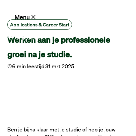
Ik zoek een baan
Menu
Applications & Career Start
Werken aan je professionele
Algemeen
Vacatures
groei na je studie.
Werken
bij
6
min leestijd
31 mrt 2025
Maandag®
Opdrachtgevers
Hulp
en
service
Ben je bijna klaar met je studie of heb je jouw 