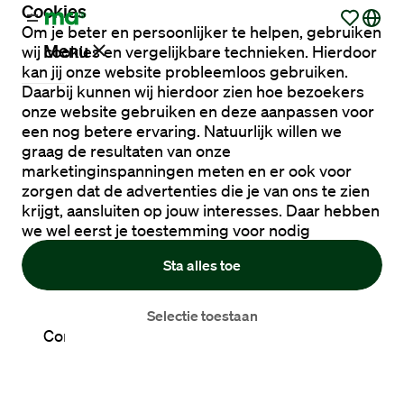
Cookies
Om je beter en persoonlijker te helpen, gebruiken
Menu
wij cookies en vergelijkbare technieken. Hierdoor
kan jij onze website probleemloos gebruiken.
Daarbij kunnen wij hierdoor zien hoe bezoekers
onze website gebruiken en deze aanpassen voor
Vacatures
een nog betere ervaring. Natuurlijk willen we
graag de resultaten van onze
marketinginspanningen meten en er ook voor
Werken
zorgen dat de advertenties die je van ons te zien
via
krijgt, aansluiten op jouw interesses. Daar hebben
Maandag®
we wel eerst je toestemming voor nodig
Sta alles toe
Opdrachtgevers
Selectie toestaan
Contact