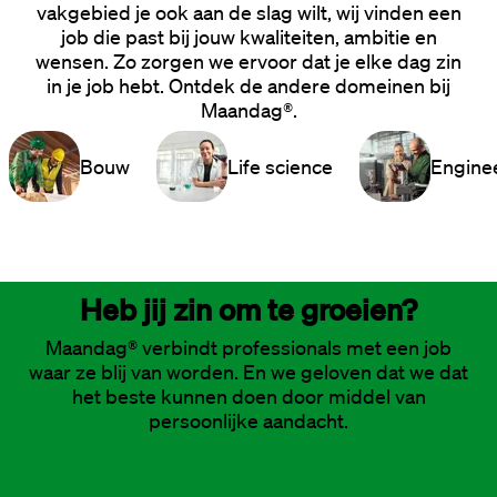
vakgebied je ook aan de slag wilt, wij vinden een
job die past bij jouw kwaliteiten, ambitie en
wensen. Zo zorgen we ervoor dat je elke dag zin
in je job hebt. Ontdek de andere domeinen bij
Maandag®.
Bouw
Life science
Engine
Heb jij zin om te groeien?
Maandag® verbindt professionals met een job
waar ze blij van worden. En we geloven dat we dat
het beste kunnen doen door middel van
persoonlijke aandacht.