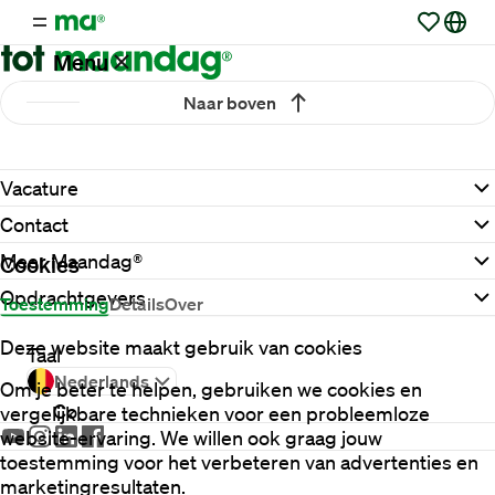
Menu
Naar boven
Vacatures
Vacature
Werken
Contact
via
Maandag®
Meer Maandag®
Cookies
Opdrachtgevers
Toestemming
Details
Over
Opdrachtgevers
Deze website maakt gebruik van cookies
Taal
Nederlands
Om je beter te helpen, gebruiken we cookies en
Contact
vergelijkbare technieken voor een probleemloze
website-ervaring. We willen ook graag jouw
toestemming voor het verbeteren van advertenties en
marketingresultaten.