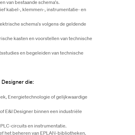
ren van bestaande schema's.
ief kabel-, klemmen-, instrumentatie- en 
lektrische schema's volgens de geldende 
rische kasten en voorstellen van technische 
tsstudies en begeleiden van technische 
 Designer
 die:
k, Energietechnologie of gelijkwaardige 
l of E&I Designer binnen een industriële 
PLC-circuits en instrumentatie.
sief het beheren van EPLAN-bibliotheken.