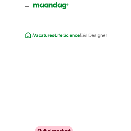
Vacatures
Life Science
E&I Designer
Sluit binnenkort