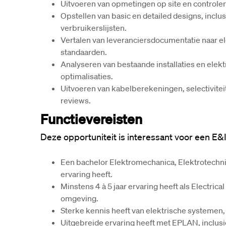
Uitvoeren van opmetingen op site en controle
Opstellen van basic en detailed designs, inclus
verbruikerslijsten.
Vertalen van leveranciersdocumentatie naar e
standaarden.
Analyseren van bestaande installaties en elekt
optimalisaties.
Uitvoeren van kabelberekeningen, selectivitei
reviews.
Functievereisten
Deze opportuniteit is interessant voor een 
E&I
Een bachelor Elektromechanica, Elektrotechnie
ervaring heeft.
Minstens 
4 à 5 jaar
 ervaring heeft als Electrica
omgeving.
Sterke kennis heeft van elektrische systemen, 
Uitgebreide ervaring heeft met 
EPLAN
, inclu