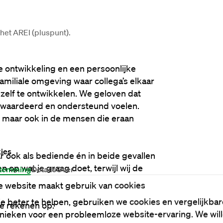
het 
AREI
 (pluspunt).
 ontwikkeling en een persoonlijke 
miliale omgeving waar collega’s elkaar 
elf te ontwikkelen. We geloven dat 
waardeerd en ondersteund voelen. 
, maar ook in de mensen die eraan 
ies
ar ook als bediende én in beide gevallen 
n op wat je graag doet, terwijl wij de 
temming
Details
Over
 website maakt gebruik van cookies
e beter te helpen, gebruiken we cookies en vergelijkbar
je rekenen op:
nieken voor een probleemloze website-ervaring. We wil