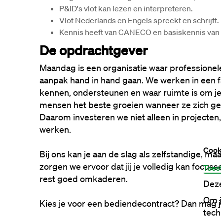
P&ID's vlot kan lezen en interpreteren.
Vlot Nederlands en Engels spreekt en schrijft.
Kennis heeft van 
CANECO
 en basiskennis van 
De opdrachtgever
Maandag is een organisatie waar professionele
aanpak hand in hand gaan. We werken in een fa
kennen, ondersteunen en waar ruimte is om jez
mensen het beste groeien wanneer ze zich ge
Daarom investeren we niet alleen in projecten
werken.
Cook
Bij ons kan je aan de slag als zelfstandige, ma
zorgen we ervoor dat jij je volledig kan focusse
Toes
rest goed omkaderen.
Deze
Om j
Kies je voor een bediendecontract? Dan mag 
tech