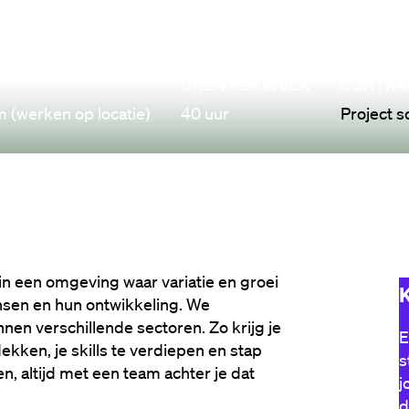
UREN PER WEEK
CONTRA
 (werken op locatie)
40 uur
Project s
in een omgeving waar variatie en groei 
K
nsen en hun ontwikkeling. We 
en verschillende sectoren. Zo krijg je 
E
ken, je skills te verdiepen en stap 
s
, altijd met een team achter je dat 
j
d