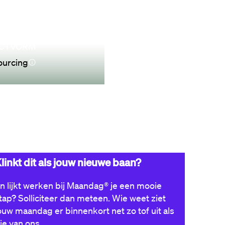
CTVORM
ourcing
Nu solliciteren
linkt dit als jouw nieuwe baan?
n lijkt werken bij Maandag® je een mooie
tap? Solliciteer dan meteen. Wie weet ziet
ouw maandag er binnenkort net zo tof uit als
ie van ons.