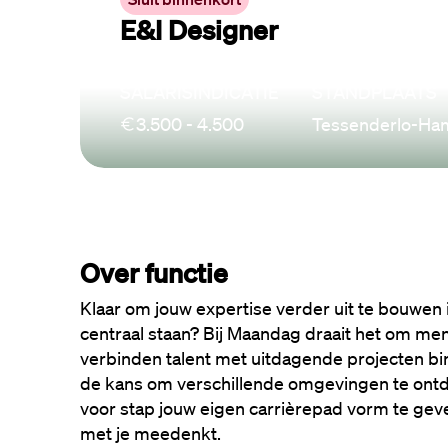
E&I Designer
SALARISINDICATIE
STANDPLAATS
3.500 - 4.500
Tessenderlo-Ham
Over functie
Klaar om jouw expertise verder uit te bouwen 
centraal staan? Bij Maandag draait het om me
verbinden talent met uitdagende projecten binn
de kans om verschillende omgevingen te ontdek
voor stap jouw eigen carrièrepad vorm te geven
met je meedenkt.