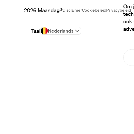
Om j
2026
Maandag®
Disclaimer
Cookiebeleid
Privacybeleid
tech
ook 
adve
Taal
Nederlands