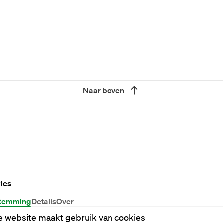
Naar boven
ies
temming
Details
Over
 website maakt gebruik van cookies