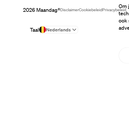
Om j
2026
Maandag®
Disclaimer
Cookiebeleid
Privacybeleid
tech
ook 
adve
Taal
Nederlands