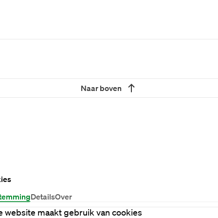
Naar boven
ies
temming
Details
Over
 website maakt gebruik van cookies