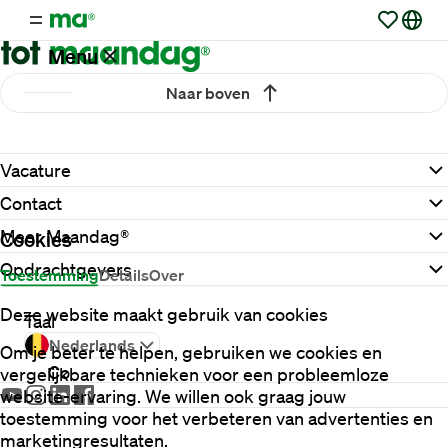
Menu
Naar boven
Vacatures
Vacature
Werken
Contact
via
Maandag®
Meer Maandag®
Cookies
Opdrachtgevers
Toestemming
Details
Over
Opdrachtgevers
Deze website maakt gebruik van cookies
Taal
Nederlands
Om je beter te helpen, gebruiken we cookies en
Contact
vergelijkbare technieken voor een probleemloze
website-ervaring. We willen ook graag jouw
toestemming voor het verbeteren van advertenties en
marketingresultaten.