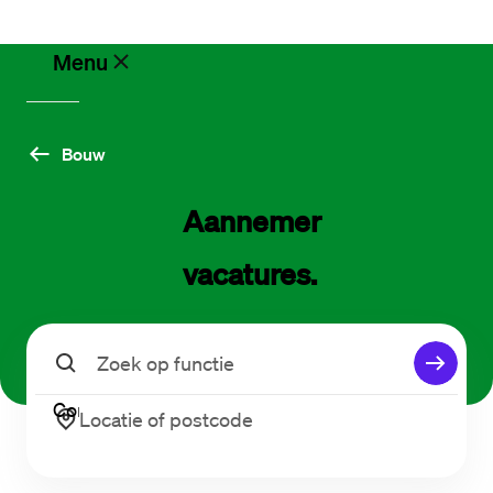
Menu
Vacatures
Bouw
Aannemer 
Werken
via
Maandag®
vacatures.
Opdrachtgevers
Zoeken
Contact
Locatie of postcode