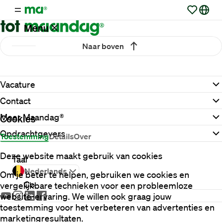
Menu
Naar boven
Vacatures
Vacature
Werken
Contact
via
Maandag®
Meer Maandag®
Cookies
Opdrachtgevers
Toestemming
Details
Over
Opdrachtgevers
Deze website maakt gebruik van cookies
Taal
Nederlands
Om je beter te helpen, gebruiken we cookies en
Contact
vergelijkbare technieken voor een probleemloze
website-ervaring. We willen ook graag jouw
toestemming voor het verbeteren van advertenties en
marketingresultaten.