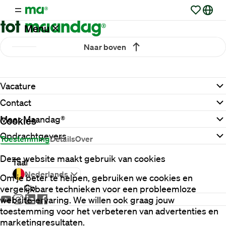
Menu
Naar boven
Vacatures
Vacature
Werken
Contact
via
Maandag®
Meer Maandag®
Cookies
Opdrachtgevers
Toestemming
Details
Over
Opdrachtgevers
Deze website maakt gebruik van cookies
Taal
Nederlands
Om je beter te helpen, gebruiken we cookies en
Contact
vergelijkbare technieken voor een probleemloze
website-ervaring. We willen ook graag jouw
toestemming voor het verbeteren van advertenties en
marketingresultaten.