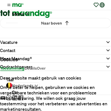
Menu
Naar boven
Vacatures
Vacature
Werken
Contact
via
Maandag®
Meer Maandag®
Cookies
Opdrachtgevers
Toestemming
Details
Over
Opdrachtgevers
Deze website maakt gebruik van cookies
Taal
Nederlands
Om je beter te helpen, gebruiken we cookies en
Contact
vergelijkbare technieken voor een probleemloze
website-ervaring. We willen ook graag jouw
toestemming voor het verbeteren van advertenties en
marketingresultaten.