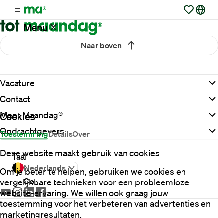
Menu
Naar boven
Vacatures
Vacature
Werken
Contact
via
Maandag®
Meer Maandag®
Cookies
Opdrachtgevers
Toestemming
Details
Over
Opdrachtgevers
Deze website maakt gebruik van cookies
Taal
Nederlands
Om je beter te helpen, gebruiken we cookies en
Contact
vergelijkbare technieken voor een probleemloze
website-ervaring. We willen ook graag jouw
toestemming voor het verbeteren van advertenties en
marketingresultaten.