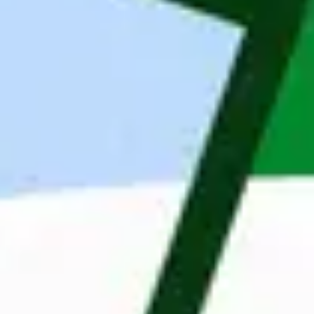
Company Description
Maandag® Poland (previously Whoohoo Poland) is 
based in Wroclaw and we mainly focus on 
providing IT talents and building IT  nearshoring 
teams in Poland for companies all over the world. 

Our English/German speaking IT developers 
support our clients remotely in the scope of 
backend, frontend, testing and mobile. 

We are part of the Dutch company Maandag®, 
with 4,000 employees and a network of 48 offices 
located in the Netherlands, Poland, Belgium and 
Sweden.
