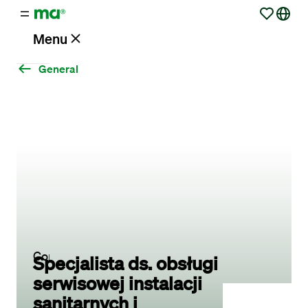
Menu
General
Vacancies
Working
at
Maandag®
Clients
Contact
Specjalista ds. obsługi
serwisowej instalacji
sanitarnych i