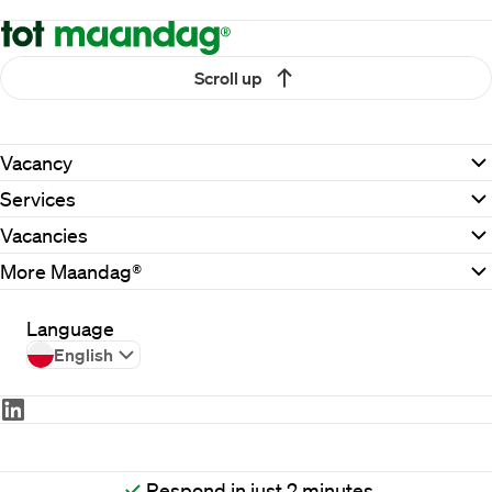
Scroll up
Vacancy
Services
Vacancies
More Maandag®
Language
English
2026
Maandag®
Respond in just 2 minutes