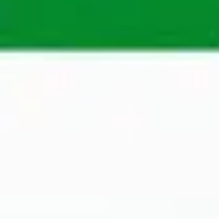
We started in the Netherlands, but now we also 
help professionals and organisations in Belgium, 
Poland, Dubai and Sweden. Our extensive 
knowledge of different markets, coupled with our 
wide network, enables us to make perfect 
matches quickly. 
Apply
A Maandag® recruiter will assess your application 
as soon as possible to determine whether you are 
suitable for an open position.
Apply now
Contact Person