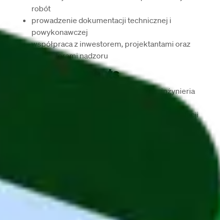
robót
prowadzenie dokumentacji technicznej i 
powykonawczej
współpraca z inwestorem, projektantami oraz 
inspektorami nadzoru
Job Requirements
wykształcenie techniczne (sanitarne, inżynieria 
środowiska lub pokrewne)
doświadczenie w obsłudze serwisowej instalacji 
sanitarnych i/lub tryskaczowych
znajomość przepisów prawa budowlanego oraz 
norm branżowych
umiejętność czytania dokumentacji technicznej i 
projektowej
samodzielność, dobra organizacja pracy i 
odpowiedzialność
prawo jazdy kat. B