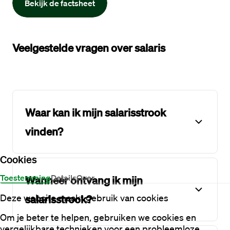
Bekijk de factsheet
Veelgestelde vragen over salaris
Waar kan ik mijn salarisstrook
vinden?
Cookies
Toestemming
Details
Over
Wanneer ontvang ik mijn
Deze website maakt gebruik van cookies
salarisstrook?
Om je beter te helpen, gebruiken we cookies en
vergelijkbare technieken voor een probleemloze