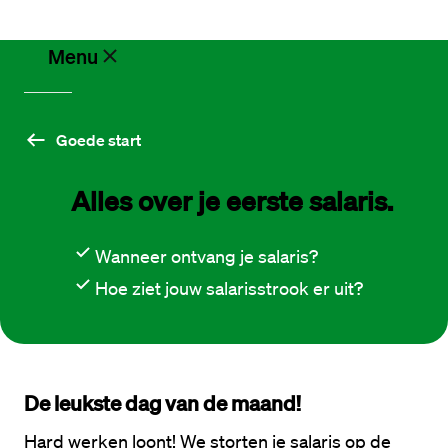
Ik zoek een baan
Menu
Vacatures
Goede start
A
lles over je eerste 
salaris.
Werken
bij
Maandag®
Wanneer ontvang je salaris?
Hoe ziet jouw salarisstrook er uit?
Opdrachtgevers
Hulp
en
De leukste dag van de maand!
service
Hard werken loont! We storten je salaris op de 