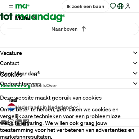
Ik zoek een baan
Menu
Naar boven
Vacatures
Vacature
Werken
Contact
bij
Maandag®
Meer Maandag®
Cookies
Opdrachtgevers
Toestemming
Details
Over
Opdrachtgevers
Deze website maakt gebruik van cookies
Taal
Nederlands in Nederland
Om je beter te helpen, gebruiken we cookies en
Hulp
vergelijkbare technieken voor een probleemloze
en
website-ervaring. We willen ook graag jouw
service
toestemming voor het verbeteren van advertenties en
marketingresultaten.