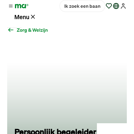
Ik zoek een baan
Menu
Zorg & Welzijn
Vacatures
Werken
bij
Maandag®
Opdrachtgevers
Hulp
en
service
Persoonlijk begeleider