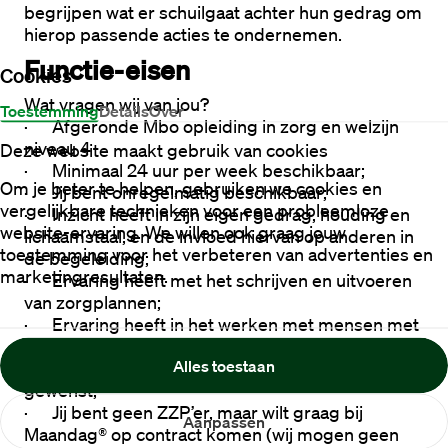
begrijpen wat er schuilgaat achter hun gedrag om 
hierop passende acties te ondernemen.
Functie-eisen
Cookies
Wat vragen wij van jou?
Toestemming
Details
Over
·
Afgeronde Mbo opleiding in zorg en welzijn 
niveau 4
Deze website maakt gebruik van cookies
·
Minimaal 24 uur per week beschikbaar;
Om je beter te helpen, gebruiken we cookies en
·
Jij bent onregelmatig beschikbaar;
vergelijkbare technieken voor een probleemloze
·
Inzicht heeft in zijn eigen gedrag, houding en 
website-ervaring. We willen ook graag jouw
lichaamstaal, en de invloed hiervan op anderen in 
toestemming voor het verbeteren van advertenties en
de begeleiding;
marketingresultaten.
·
Ervaring heeft met het schrijven en uitvoeren 
van zorgplannen;
·
Ervaring heeft in het werken met mensen met 
moeilijk verstaanbaar gedrag en kennis van 
Alles toestaan
autismespectrumstoornissen (ASS) is zeer 
gewenst;
·
Jij bent geen ZZP’er, maar wilt graag bij 
Aanpassen
Maandag® op contract komen (wij mogen geen 