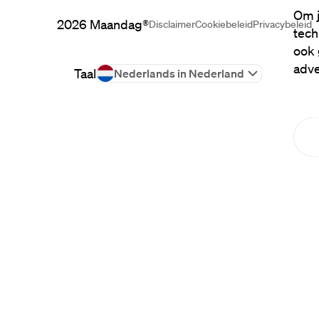
Om j
2026
Maandag®
Disclaimer
Cookiebeleid
Privacybeleid
tech
ook 
adve
Taal
Nederlands in Nederland