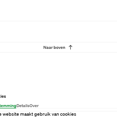
Naar boven
ies
temming
Details
Over
 website maakt gebruik van cookies