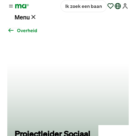
Ik zoek een baan
Menu
Overheid
Vacatures
Werken
bij
Maandag®
Opdrachtgevers
Hulp
en
service
Projectleider Sociaal