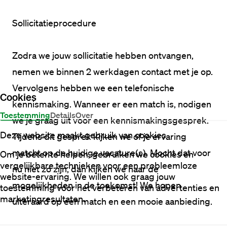
Sollicitatieprocedure
Zodra we jouw sollicitatie hebben ontvangen, 
nemen we binnen 2 werkdagen contact met je op. 
Vervolgens hebben we een telefonische 
Cookies
kennismaking. Wanneer er een match is, nodigen 
Toestemming
Details
Over
we je graag uit voor een kennismakingsgesprek. 
Deze website maakt gebruik van cookies
Tijdens dit gesprek kijken we of je ervaring 
matcht op de huidige vacature(s). Mocht dat voor 
Om je beter te helpen, gebruiken we cookies en
vergelijkbare technieken voor een probleemloze
nu niet zo zijn, dan kijken we naar de 
website-ervaring. We willen ook graag jouw
mogelijkheden in de toekomst! We hopen 
toestemming voor het verbeteren van advertenties en
marketingresultaten.
uiteraard op een match en een mooie aanbieding. 