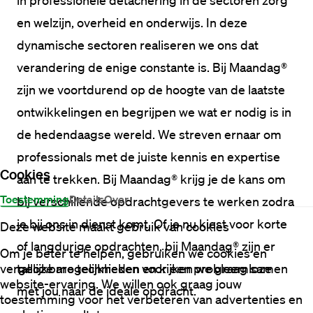
in professionele detachering in de sectoren zorg 
en welzijn, overheid en onderwijs. In deze 
dynamische sectoren realiseren we ons dat 
verandering de enige constante is. Bij Maandag® 
zijn we voortdurend op de hoogte van de laatste 
ontwikkelingen en begrijpen we wat er nodig is in 
de hedendaagse wereld. We streven ernaar om 
professionals met de juiste kennis en expertise 
Cookies
aan te trekken. Bij Maandag® krijg je de kans om 
Toestemming
Details
Over
bij verschillende opdrachtgevers te werken zodra 
je bij ons in dienst komt. Of je nu kiest voor korte 
Deze website maakt gebruik van cookies
of langdurige opdrachten, bij Maandag® zijn er 
Om je beter te helpen, gebruiken we cookies en
vergelijkbare technieken voor een probleemloze
talloze mogelijkheden en kijken we graag samen 
website-ervaring. We willen ook graag jouw
met jou naar de ideale opdracht.
toestemming voor het verbeteren van advertenties en