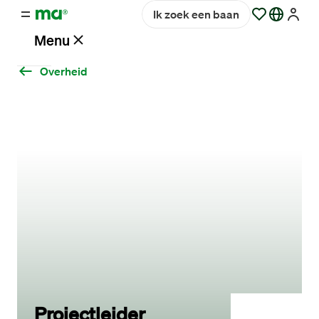
Ik zoek een baan
Menu
Overheid
Vacatures
Werken
bij
Maandag®
Opdrachtgevers
Hulp
en
service
Projectleider