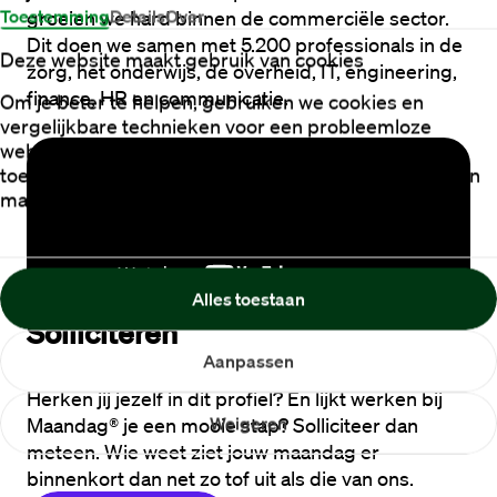
Toestemming
Details
Over
groeien we hard binnen de commerciële sector. 
Dit doen we samen met 5.200 professionals in de 
Deze website maakt gebruik van cookies
zorg, het onderwijs, de overheid, IT, engineering, 
finance, HR en communicatie.
Om je beter te helpen, gebruiken we cookies en
vergelijkbare technieken voor een probleemloze
website-ervaring. We willen ook graag jouw
toestemming voor het verbeteren van advertenties en
marketingresultaten.
Alles toestaan
Solliciteren
Aanpassen
Herken jij jezelf in dit profiel? En lijkt werken bij 
Weigeren
Maandag® je een mooie stap? Solliciteer dan 
meteen. Wie weet ziet jouw maandag er 
binnenkort dan net zo tof uit als die van ons.