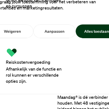
graag jouw toestemming voor het verbeteren van
en cursussen.
rtenties en marketingresultaten.
Weigeren
Aanpassen
Alles toestaa
Reiskostenvergoeding
Afhankelijk van de functie en
rol kunnen er verschillende
opties zijn.
Maandag® is dé verbinder i
houden. Met 48 vestigingen
leidend binnen het publie