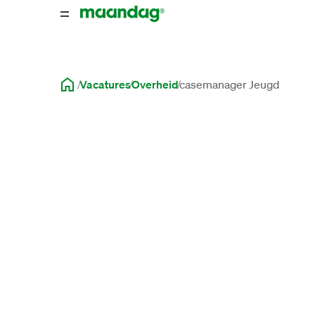
Vacatures
Overheid
casemanager Jeugd