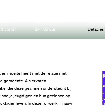
AATS
UREN PER WEEK
CONTRA
(hybrid)
24 - 36 uur
Detache
n moeite heeft met de relatie met 
K
de gemeente. Als ervaren 
E
el die deze gezinnen ondersteunt bij 
s
 hoe je jeugdigen en hun gezinnen op 
j
kkiger leven. In deze rol werk jij nauw 
d