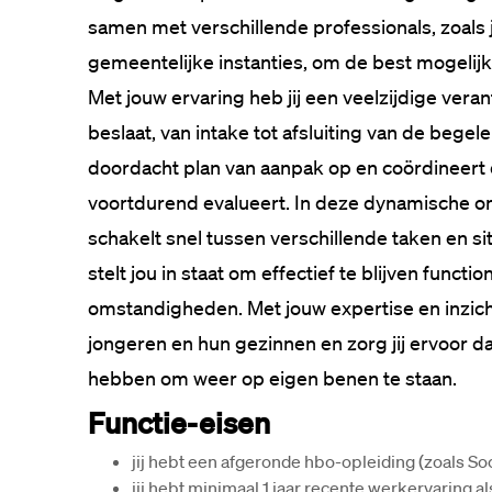
samen met verschillende professionals, zoals 
gemeentelijke instanties, om de best mogelijk
Met jouw ervaring heb jij een veelzijdige verant
beslaat, van intake tot afsluiting van de begele
doordacht plan van aanpak op en coördineert de
voortdurend evalueert. In deze dynamische omg
schakelt snel tussen verschillende taken en si
stelt jou in staat om effectief te blijven functi
omstandigheden. Met jouw expertise en inzicht d
jongeren en hun gezinnen en zorg jij ervoor dat 
Functie-eisen
jij hebt een afgeronde hbo-opleiding (zoals 
jij hebt minimaal 1 jaar recente werkervaring