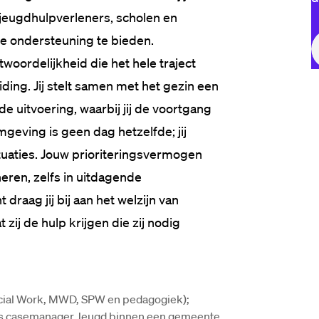
jeugdhulpverleners, scholen en 
e ondersteuning te bieden.

woordelijkheid die het hele traject 
iding. Jij stelt samen met het gezin een 
 uitvoering, waarbij jij de voortgang 
eving is geen dag hetzelfde; jij 
tuaties. Jouw prioriteringsvermogen 
oneren, zelfs in uitdagende 
raag jij bij aan het welzijn van 
zij de hulp krijgen die zij nodig 
Social Work, MWD, SPW en pedagogiek);
 als casemanager Jeugd binnen een gemeente 