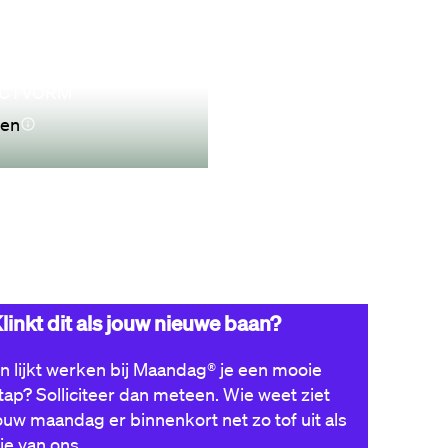
CTVORM
ren
Nu solliciteren
linkt dit als jouw nieuwe baan?
n lijkt werken bij Maandag® je een mooie
tap? Solliciteer dan meteen. Wie weet ziet
ouw maandag er binnenkort net zo tof uit als
ie van ons.