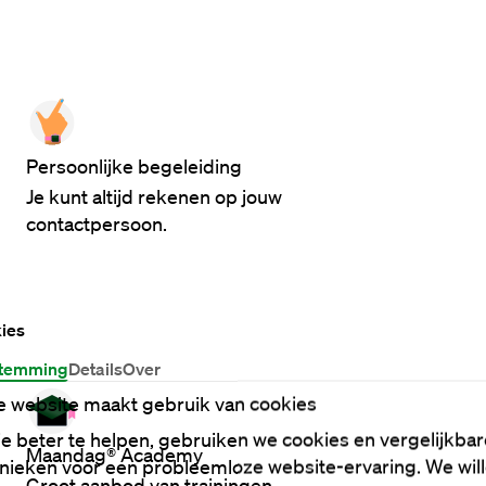
Persoonlijke begeleiding
Je kunt altijd rekenen op jouw
contactpersoon.
ies
temming
Details
Over
 website maakt gebruik van cookies
e beter te helpen, gebruiken we cookies en vergelijkbar
Maandag® Academy
nieken voor een probleemloze website-ervaring. We wil
Groot aanbod van trainingen