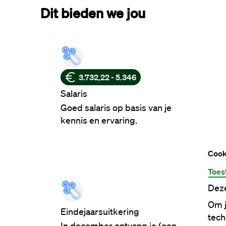
Dit bieden we jou
3.732,22 - 5.346
Salaris
Goed salaris op basis van je
kennis en ervaring.
Cook
Toes
Deze
Om j
Eindejaarsuitkering
tech
In december ontvang je (een