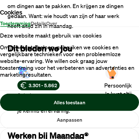
om dingen aan te pakken. En krijgen ze dingen 
Cookies
gedaan. Want: wie houdt van zijn of haar werk 
Toestemming
Details
Over
heeft altijd zin in maandag.
Deze website maakt gebruik van cookies
Dit bieden we jou
Om je beter te helpen, gebruiken we cookies en
vergelijkbare technieken voor een probleemloze
website-ervaring. We willen ook graag jouw
toestemming voor het verbeteren van advertenties en
marketingresultaten.
Persoonlijke 
3.301 - 5.862
Je kunt altijd
Salaris
jouw contactp
Alles toestaan
Goed salaris op basis van
je kennis en ervaring.
Aanpassen
Werken bij Maandag®
Weigeren