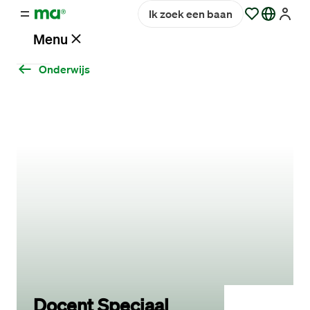
Ik zoek een baan
Menu
Onderwijs
Vacatures
Werken
bij
Maandag®
Opdrachtgevers
Hulp
en
service
Docent Speciaal