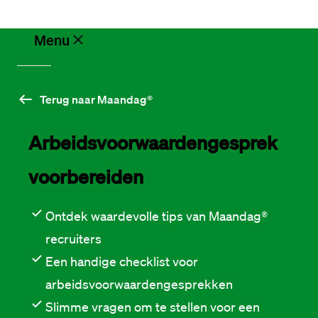
Ik zoek een baan
Menu
Vacatures
Terug naar Maandag®
Arbeidsvoorwaardengesprek 
Werken
bij
Maandag®
voorbereiden
Opdrachtgevers
Ontdek waardevolle tips van Maandag®
recruiters
Een handige checklist voor
Hulp
en
arbeidsvoorwaardengesprekken
service
Slimme vragen om te stellen voor een