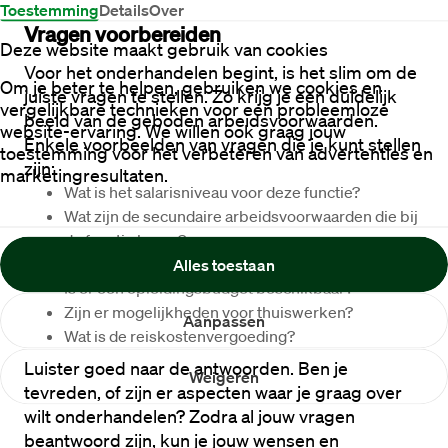
Toestemming
Details
Over
Vragen voorbereiden 
Deze website maakt gebruik van cookies
Voor het onderhandelen begint, is het slim om de 
Om je beter te helpen, gebruiken we cookies en
juiste vragen te stellen. Zo krijg je een duidelijk 
vergelijkbare technieken voor een probleemloze
beeld van de geboden arbeidsvoorwaarden. 
website-ervaring. We willen ook graag jouw
Enkele voorbeelden van vragen die je kunt stellen 
toestemming voor het verbeteren van advertenties en
zijn:
marketingresultaten.
Wat is het salarisniveau voor deze functie?
Wat zijn de secundaire arbeidsvoorwaarden die bij 
de functie horen?
Zijn er mogelijkheden voor flexibele werktijden?
Alles toestaan
Is er een opleidingsbudget beschikbaar?
Zijn er mogelijkheden voor thuiswerken?
Aanpassen
Wat is de reiskostenvergoeding?
Luister goed naar de antwoorden. Ben je 
Weigeren
tevreden, of zijn er aspecten waar je graag over 
wilt onderhandelen? Zodra al jouw vragen 
beantwoord zijn, kun je jouw wensen en 